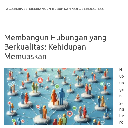
TAG ARCHIVES:
MEMBANGUN HUBUNGAN YANG BERKUALITAS
Membangun Hubungan yang
Berkualitas: Kehidupan
Memuaskan
H
ub
un
ga
n
ya
ng
be
rk