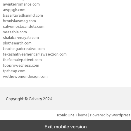
awinterromance.com
awppgh.com
basantpradhanmd.com
bronislawmag.com
salvemoslacandela.com
seasabia.com
shakiba-enayati.com
slothsearch.com
teachingadcreative.com
texasnativeamericanlawsection.com
thefemalepatient.com
topprowellness.com
tpcheap.com
wethewomendesign.com
Copyright © Calvary 2024
Iconic One
Theme | Powered by
Wordpress
Exit mobile version