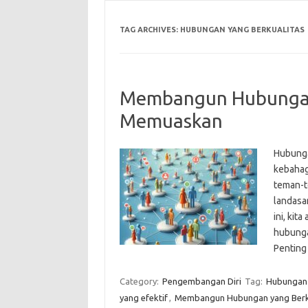
TAG ARCHIVES:
HUBUNGAN YANG BERKUALITAS
Membangun Hubungan 
Memuaskan
Hubunga
kebahagi
teman-t
landasa
ini, ki
hubunga
Pentin
Category:
Pengembangan Diri
Tag:
Hubungan 
yang efektif
,
Membangun Hubungan yang Berk