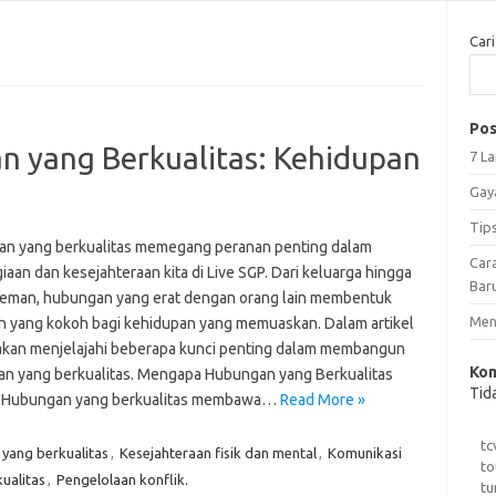
Cari
Pos
yang Berkualitas: Kehidupan
7 L
Gay
Tip
n yang berkualitas memegang peranan penting dalam
Car
aan dan kesejahteraan kita di Live SGP. Dari keluarga hingga
Bar
eman, hubungan yang erat dengan orang lain membentuk
Meng
n yang kokoh bagi kehidupan yang memuaskan. Dalam artikel
ta akan menjelajahi beberapa kunci penting dalam membangun
Kom
n yang berkualitas. Mengapa Hubungan yang Berkualitas
Tid
g Hubungan yang berkualitas membawa…
Read More »
tc
yang berkualitas
,
Kesejahteraan fisik dan mental
,
Komunikasi
to
ualitas
,
Pengelolaan konflik.
tu