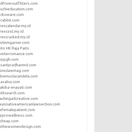
lfriveroutfitters.com
uzhieducation.com
eckoware.com
rabbit.com
rexcalendar.my.id
rexcost.my.id
rexcracked.my.id
stinmgarner.com
ito HK Raja Paito
winterromance.com
wppgh.com
asantpradhanmd.com
ronislawmag.com
lvemoslacandela.com
easabia.com
akiba-enayati.com
othsearch.com
achingadcreative.com
xasnativeamericanlawsection.com
efemalepatient.com
opprowellness.com
pcheap.com
ethewomendesign.com