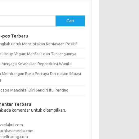
Cari
-pos Terbaru
angkah untuk Menciptakan Kebiasaan Positif
a Hidup Vegan: Manfaat dan Tantangannya
s Menjaga Kesehatan Reproduksi Wanita
a Membangun Rasa Percaya Diri dalam Situasi
u
apa Mencintai Diri Sendiri Itu Penting
entar Terbaru
ak ada komentar untuk ditampilkan.
vselakui.com
uchkasimedia.com
nnellracing.com