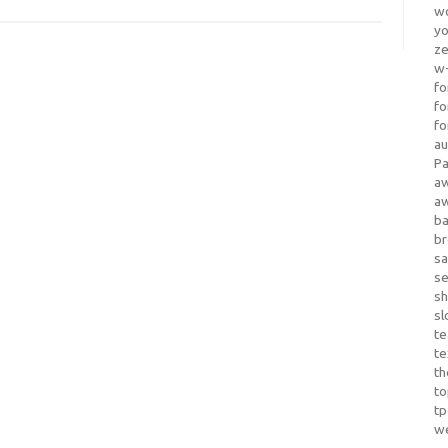
wo
yo
z
w-
fo
fo
fo
au
Pa
a
a
b
b
sa
s
sh
sl
te
te
th
t
t
w