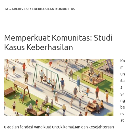
TAG ARCHIVES:
KEBERHASILAN KOMUNITAS
Memperkuat Komunitas: Studi
Kasus Keberhasilan
Ko
m
un
ita
s
ya
ng
be
rs
at
u adalah fondasi yang kuat untuk kemajuan dan kesejahteraan