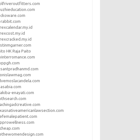
lfriveroutfitters.com
uzhieducation.com
eckoware.com
rabbit.com
rexcalendar.my.id
rexcost.my.id
rexcracked.my.id
stinmgarner.com
ito HK Raja Paito
winterromance.com
wppgh.com
asantpradhanmd.com
ronislawmag.com
lvemoslacandela.com
easabia.com
akiba-enayati.com
othsearch.com
achingadcreative.com
xasnativeamericanlawsection.com
efemalepatient.com
opprowellness.com
pcheap.com
ethewomendesign.com