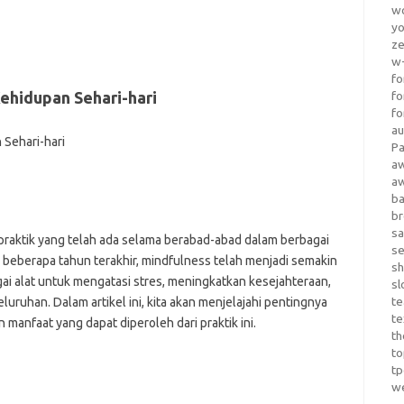
wo
yo
z
w-
fo
ehidupan Sehari-hari
fo
fo
au
Pa
a
a
b
b
sa
praktik yang telah ada selama berabad-abad dalam berbagai
s
m beberapa tahun terakhir, mindfulness telah menjadi semakin
sh
i alat untuk mengatasi stres, meningkatkan kesejahteraan,
sl
te
uruhan. Dalam artikel ini, kita akan menjelajahi pentingnya
te
manfaat yang dapat diperoleh dari praktik ini.
th
t
t
w