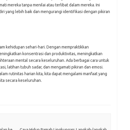
ati mereka tanpa menilai atau terlibat dalam mereka. Ini
 yang lebih baik dan mengurangi identifikasi dengan pikiran
lam kehidupan sehari-hari. Dengan mempraktikkan
meningkatkan konsentrasi dan produktivitas, meningkatkan
hteraan mental secara keseluruhan. Ada berbagai cara untuk
i, latihan tubuh sadar, dan mengamati pikiran dan emosi.
m rutinitas harian kita, kita dapat mengalami manfaat yang
kita secara keseluruhan.
alan ke
Gaya Hidup Ramah Lingkungan: Langkah-langkah