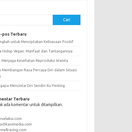
Cari
-pos Terbaru
angkah untuk Menciptakan Kebiasaan Positif
a Hidup Vegan: Manfaat dan Tantangannya
s Menjaga Kesehatan Reproduksi Wanita
a Membangun Rasa Percaya Diri dalam Situasi
u
apa Mencintai Diri Sendiri Itu Penting
entar Terbaru
ak ada komentar untuk ditampilkan.
vselakui.com
uchkasimedia.com
nnellracing.com