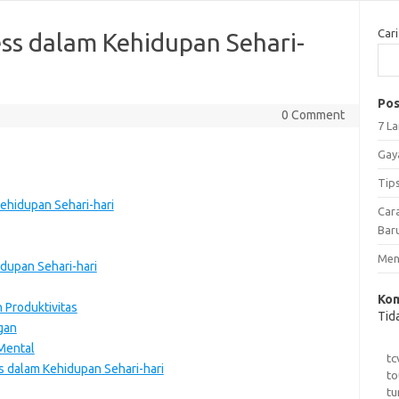
Cari
ss dalam Kehidupan Sehari-
Pos
0 Comment
7 L
Gay
Tip
ehidupan Sehari-hari
Car
Bar
Meng
dupan Sehari-hari
Kom
 Produktivitas
Tid
gan
Mental
tc
 dalam Kehidupan Sehari-hari
to
tu