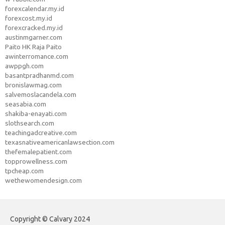
forexcalendar.my.id
forexcost.my.id
forexcracked.my.id
austinmgarner.com
Paito HK Raja Paito
awinterromance.com
awppgh.com
basantpradhanmd.com
bronislawmag.com
salvemoslacandela.com
seasabia.com
shakiba-enayati.com
slothsearch.com
teachingadcreative.com
texasnativeamericanlawsection.com
thefemalepatient.com
topprowellness.com
tpcheap.com
wethewomendesign.com
Copyright © Calvary 2024