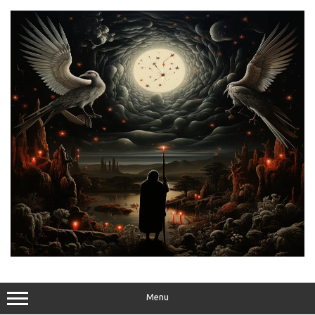
Skip
to
content
Menu