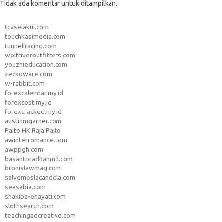
Tidak ada komentar untuk ditampilkan.
tcvselakui.com
touchkasimedia.com
tunnellracing.com
wolfriveroutfitters.com
youzhieducation.com
zeckoware.com
w-rabbit.com
forexcalendar.my.id
forexcost.my.id
forexcracked.my.id
austinmgarner.com
Paito HK Raja Paito
awinterromance.com
awppgh.com
basantpradhanmd.com
bronislawmag.com
salvemoslacandela.com
seasabia.com
shakiba-enayati.com
slothsearch.com
teachingadcreative.com