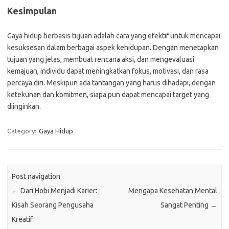
Kesimpulan
Gaya hidup berbasis tujuan adalah cara yang efektif untuk mencapai
kesuksesan dalam berbagai aspek kehidupan. Dengan menetapkan
tujuan yang jelas, membuat rencana aksi, dan mengevaluasi
kemajuan, individu dapat meningkatkan fokus, motivasi, dan rasa
percaya diri. Meskipun ada tantangan yang harus dihadapi, dengan
ketekunan dan komitmen, siapa pun dapat mencapai target yang
diinginkan.
Category:
Gaya Hidup
Post navigation
←
Dari Hobi Menjadi Karier:
Mengapa Kesehatan Mental
Kisah Seorang Pengusaha
Sangat Penting
→
Kreatif