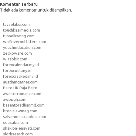
Komentar Terbaru
Tidak ada komentar untuk ditampilkan.
tcvselakui.com
touchkasimedia.com
tunnellracing.com
wolfriveroutfitters.com
youzhieducation.com
zeckoware.com
w-rabbit.com
forexcalendar.my.id
forexcost.my.id
forexcracked.my.id
austinmgarner.com
Paito HK Raja Paito
awinterromance.com
awppgh.com
basantpradhanmd.com
bronislawmag.com
salvemoslacandela.com
seasabia.com
shakiba-enayati.com
slothsearch.com