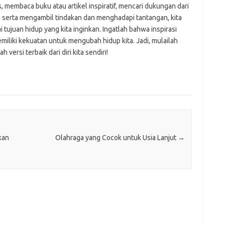
 membaca buku atau artikel inspiratif, mencari dukungan dari
, serta mengambil tindakan dan menghadapi tantangan, kita
 tujuan hidup yang kita inginkan. Ingatlah bahwa inspirasi
 memiliki kekuatan untuk mengubah hidup kita. Jadi, mulailah
h versi terbaik dari diri kita sendiri!
kan
Olahraga yang Cocok untuk Usia Lanjut
→