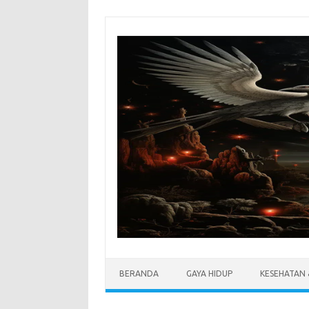
Skip
to
content
BERANDA
GAYA HIDUP
KESEHATAN