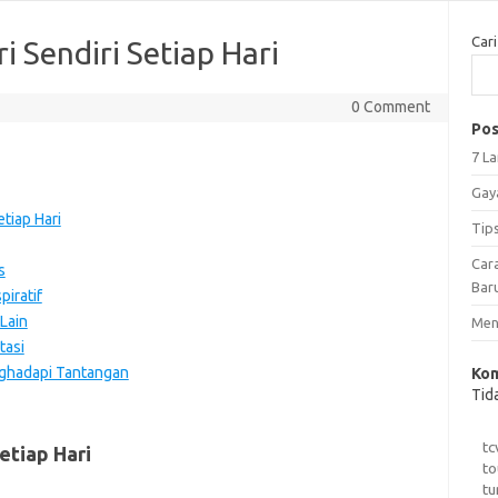
Cari
i Sendiri Setiap Hari
0 Comment
Pos
7 L
Gay
etiap Hari
Tip
Car
s
Bar
piratif
Lain
Meng
tasi
ghadapi Tantangan
Kom
Tid
tc
etiap Hari
to
tu