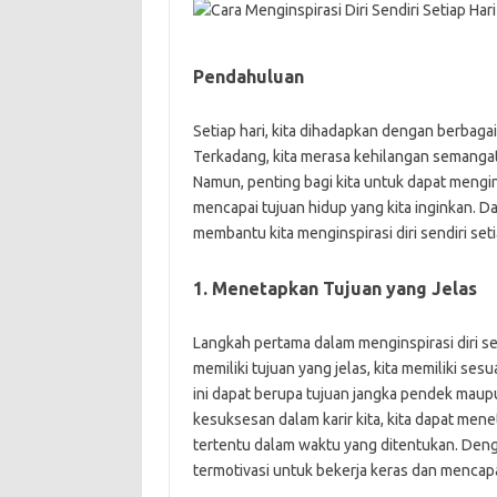
Pendahuluan
Setiap hari, kita dihadapkan dengan berbaga
Terkadang, kita merasa kehilangan semangat 
Namun, penting bagi kita untuk dapat mengins
mencapai tujuan hidup yang kita inginkan. Da
membantu kita menginspirasi diri sendiri seti
1. Menetapkan Tujuan yang Jelas
Langkah pertama dalam menginspirasi diri se
memiliki tujuan yang jelas, kita memiliki ses
ini dapat berupa tujuan jangka pendek maupun
kesuksesan dalam karir kita, kita dapat me
tertentu dalam waktu yang ditentukan. Deng
termotivasi untuk bekerja keras dan mencapa