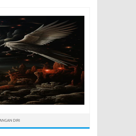
NGAN DIRI