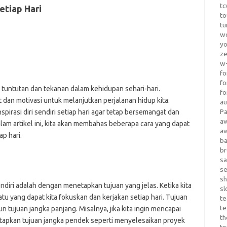
tc
etiap Hari
to
tu
wo
yo
z
w-
fo
fo
i tuntutan dan tekanan dalam kehidupan sehari-hari.
fo
dan motivasi untuk melanjutkan perjalanan hidup kita.
au
Pa
pirasi diri sendiri setiap hari agar tetap bersemangat dan
a
lam artikel ini, kita akan membahas beberapa cara yang dapat
a
ap hari.
b
b
sa
s
sh
ndiri adalah dengan menetapkan tujuan yang jelas. Ketika kita
sl
uatu yang dapat kita fokuskan dan kerjakan setiap hari. Tujuan
te
te
 tujuan jangka panjang. Misalnya, jika kita ingin mencapai
th
netapkan tujuan jangka pendek seperti menyelesaikan proyek