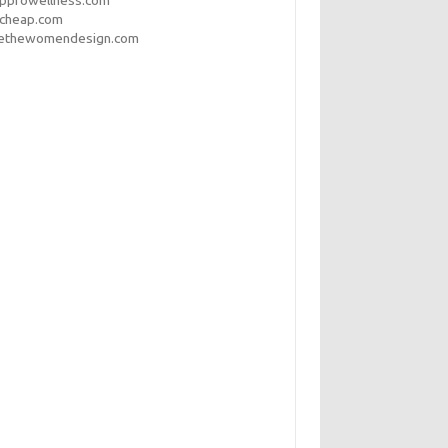
opprowellness.com
pcheap.com
ethewomendesign.com