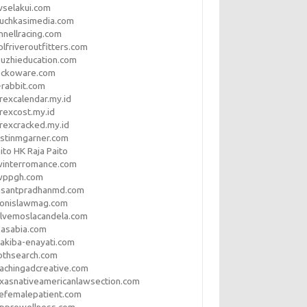
vselakui.com
uchkasimedia.com
nnellracing.com
lfriveroutfitters.com
uzhieducation.com
eckoware.com
rabbit.com
rexcalendar.my.id
rexcost.my.id
rexcracked.my.id
stinmgarner.com
ito HK Raja Paito
winterromance.com
wppgh.com
asantpradhanmd.com
ronislawmag.com
lvemoslacandela.com
easabia.com
akiba-enayati.com
othsearch.com
achingadcreative.com
xasnativeamericanlawsection.com
efemalepatient.com