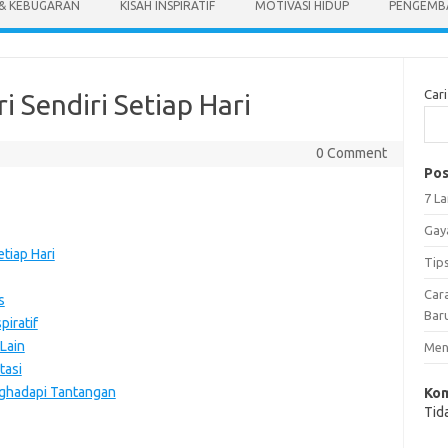
 & KEBUGARAN
KISAH INSPIRATIF
MOTIVASI HIDUP
PENGEMBA
Cari
i Sendiri Setiap Hari
0 Comment
Pos
7 L
Gay
etiap Hari
Tip
Car
s
Bar
piratif
Lain
Meng
tasi
ghadapi Tantangan
Kom
Tid