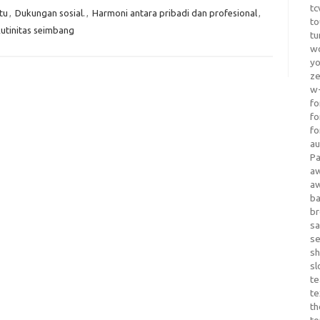
tc
tu
,
Dukungan sosial.
,
Harmoni antara pribadi dan profesional
,
to
utinitas seimbang
tu
wo
yo
z
w-
fo
fo
fo
au
Pa
a
a
b
b
sa
s
sh
sl
te
te
th