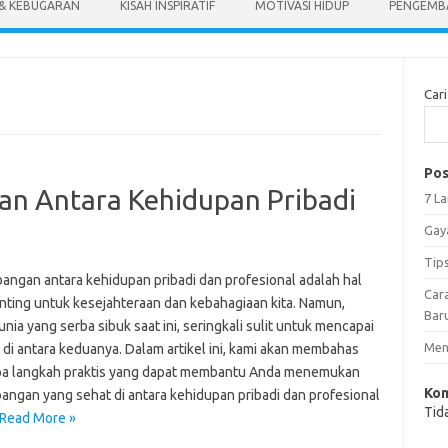
 & KEBUGARAN
KISAH INSPIRATIF
MOTIVASI HIDUP
PENGEMBA
Cari
Pos
n Antara Kehidupan Pribadi
7 L
Gay
Tip
angan antara kehidupan pribadi dan profesional adalah hal
Car
nting untuk kesejahteraan dan kebahagiaan kita. Namun,
Bar
nia yang serba sibuk saat ini, seringkali sulit untuk mencapai
Meng
 di antara keduanya. Dalam artikel ini, kami akan membahas
a langkah praktis yang dapat membantu Anda menemukan
Kom
angan yang sehat di antara kehidupan pribadi dan profesional
Tid
Read More »