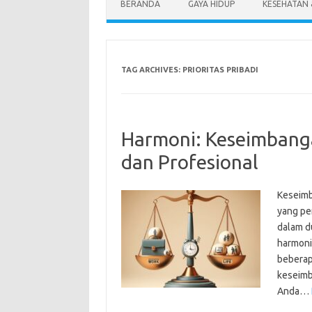
BERANDA
GAYA HIDUP
KESEHATAN
TAG ARCHIVES:
PRIORITAS PRIBADI
Harmoni: Keseimbanga
dan Profesional
Keseimb
yang pe
dalam du
harmoni
beberap
keseimb
Anda…