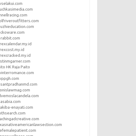
vselakui.com
uchkasimedia.com
nnellracing.com
lfriveroutfitters.com
uzhieducation.com
eckoware.com
rabbit.com
rexcalendar.my.id
rexcost.my.id
rexcracked.my.id
stinmgarner.com
ito HK Raja Paito
winterromance.com
wppgh.com
asantpradhanmd.com
ronislawmag.com
lvemoslacandela.com
easabia.com
akiba-enayati.com
othsearch.com
achingadcreative.com
xasnativeamericanlawsection.com
efemalepatient.com