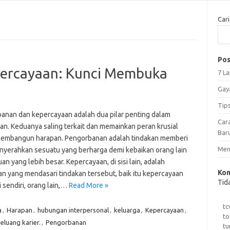
Cari
Pos
ercayaan: Kunci Membuka
7 L
Gay
Tip
anan dan kepercayaan adalah dua pilar penting dalam
Car
an. Keduanya saling terkait dan memainkan peran krusial
Bar
embangun harapan. Pengorbanan adalah tindakan memberi
Meng
nyerahkan sesuatu yang berharga demi kebaikan orang lain
uan yang lebih besar. Kepercayaan, di sisi lain, adalah
Kom
an yang mendasari tindakan tersebut, baik itu kepercayaan
Tid
i sendiri, orang lain,…
Read More »
tc
a
,
Harapan
,
hubungan interpersonal
,
keluarga
,
Kepercayaan
,
to
eluang karier.
,
Pengorbanan
tu