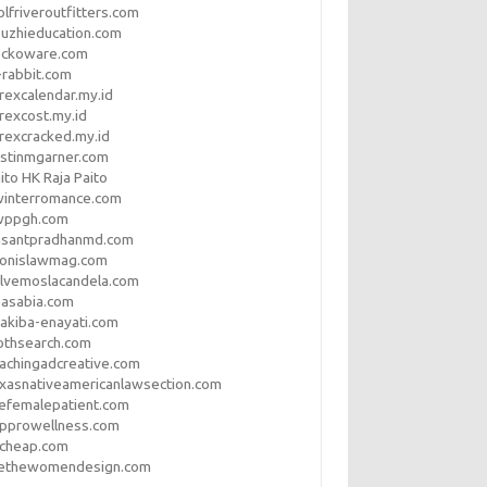
lfriveroutfitters.com
uzhieducation.com
eckoware.com
rabbit.com
rexcalendar.my.id
rexcost.my.id
rexcracked.my.id
stinmgarner.com
ito HK Raja Paito
winterromance.com
wppgh.com
asantpradhanmd.com
ronislawmag.com
lvemoslacandela.com
easabia.com
akiba-enayati.com
othsearch.com
achingadcreative.com
xasnativeamericanlawsection.com
efemalepatient.com
opprowellness.com
pcheap.com
ethewomendesign.com