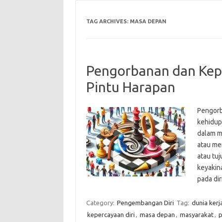
TAG ARCHIVES:
MASA DEPAN
Pengorbanan dan Kep
Pintu Harapan
Pengorb
kehidup
dalam m
atau me
atau tuj
keyakin
pada dir
Category:
Pengembangan Diri
Tag:
dunia kerj
kepercayaan diri
,
masa depan
,
masyarakat
,
p