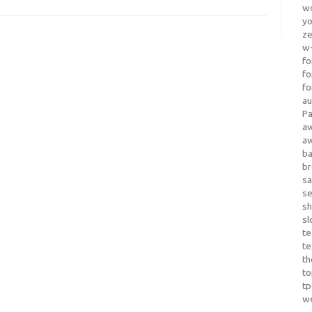
wo
yo
z
w-
fo
fo
fo
au
Pa
a
a
b
b
sa
s
sh
sl
te
te
th
t
t
w