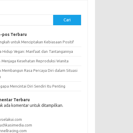
Cari
-pos Terbaru
angkah untuk Menciptakan Kebiasaan Positif
a Hidup Vegan: Manfaat dan Tantangannya
s Menjaga Kesehatan Reproduksi Wanita
a Membangun Rasa Percaya Diri dalam Situasi
u
apa Mencintai Diri Sendiri Itu Penting
entar Terbaru
ak ada komentar untuk ditampilkan.
vselakui.com
uchkasimedia.com
nnellracing.com