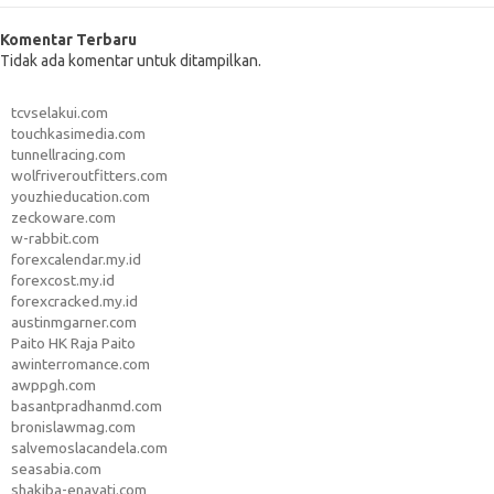
Komentar Terbaru
Tidak ada komentar untuk ditampilkan.
tcvselakui.com
touchkasimedia.com
tunnellracing.com
wolfriveroutfitters.com
youzhieducation.com
zeckoware.com
w-rabbit.com
forexcalendar.my.id
forexcost.my.id
forexcracked.my.id
austinmgarner.com
Paito HK Raja Paito
awinterromance.com
awppgh.com
basantpradhanmd.com
bronislawmag.com
salvemoslacandela.com
seasabia.com
shakiba-enayati.com