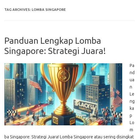
TAG ARCHIVES:
LOMBA SINGAPORE
Panduan Lengkap Lomba
Singapore: Strategi Juara!
Pa
nd
ua
n
Le
ng
ka
p
Lo
m
ba Singapore: Strategi Juara! Lomba Singapore atau sering disingkat