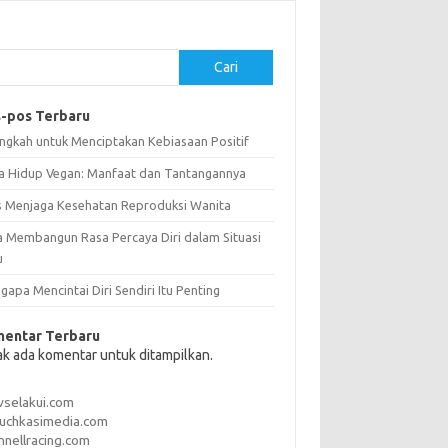
Cari
-pos Terbaru
angkah untuk Menciptakan Kebiasaan Positif
a Hidup Vegan: Manfaat dan Tantangannya
s Menjaga Kesehatan Reproduksi Wanita
a Membangun Rasa Percaya Diri dalam Situasi
u
apa Mencintai Diri Sendiri Itu Penting
entar Terbaru
ak ada komentar untuk ditampilkan.
vselakui.com
uchkasimedia.com
nnellracing.com