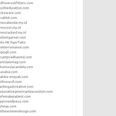
lfriveroutfitters.com
uzhieducation.com
eckoware.com
rabbit.com
rexcalendar.my.id
rexcost.my.id
rexcracked.my.id
stinmgarner.com
ito HK Raja Paito
winterromance.com
wppgh.com
asantpradhanmd.com
ronislawmag.com
lvemoslacandela.com
easabia.com
akiba-enayati.com
othsearch.com
achingadcreative.com
xasnativeamericanlawsection.com
efemalepatient.com
opprowellness.com
pcheap.com
ethewomendesign.com