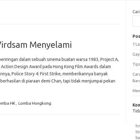
Cari
Pos
Virdsam Menyelami
7 L
Gay
eriringan dalam sebuah sinema buatan warsa 1983, Project A,
Tip
Action Design Award pada Hong Kong Film Awards dalam
annya, Police Story 4: First Strike, memberikannya banyak
Car
hasilan di piaraan demi Chan, tapi tidak menjumpai pekan
Bar
Meng
omba HK
,
Lomba Hongkong
Kom
Tid
tc
to
tu