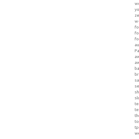
wo
yo
z
w-
fo
fo
fo
au
Pa
a
a
b
b
sa
s
sh
sl
te
te
th
t
t
w