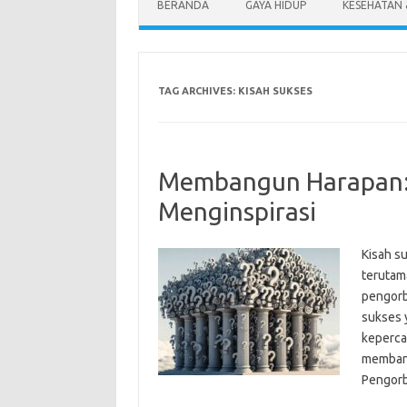
BERANDA
GAYA HIDUP
KESEHATAN
TAG ARCHIVES:
KISAH SUKSES
Membangun Harapan: 
Menginspirasi
Kisah su
terutam
pengorba
sukses 
keperca
membang
Pengor