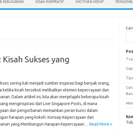
 & KEBUGARAN
KISAH INSPIRATIF
MOTIVASI HIDUP
PENGEMBA
Cari
Pos
Kisah Sukses yang
7 L
Gay
Tip
kses sering kali menjadi sumber inspirasi bagi banyak orang,
Car
a ketika kisah tersebut melibatkan elemen kepercayaan dan
Bar
nan. Dalam artikel ini, kita akan menjelajahi beberapa kisah
Meng
yang menginspirasi dari Live Singapore Pools, di mana
yaan dan pengorbanan memainkan peran kunci dalam
Kom
un harapan yang kokoh. Konsep Kepercayaan dan
Tid
banan yang Membangun Harapan Kepercayaan…
Read More »