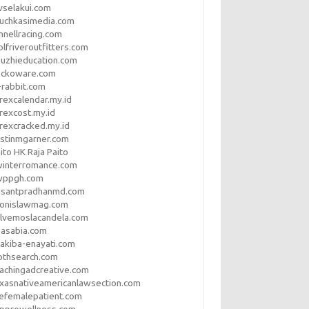
vselakui.com
uchkasimedia.com
nnellracing.com
lfriveroutfitters.com
uzhieducation.com
eckoware.com
rabbit.com
rexcalendar.my.id
rexcost.my.id
rexcracked.my.id
stinmgarner.com
ito HK Raja Paito
winterromance.com
wppgh.com
asantpradhanmd.com
ronislawmag.com
lvemoslacandela.com
easabia.com
akiba-enayati.com
othsearch.com
achingadcreative.com
xasnativeamericanlawsection.com
efemalepatient.com