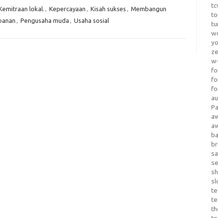
tc
Kemitraan lokal.
,
Kepercayaan
,
Kisah sukses
,
Membangun
to
banan
,
Pengusaha muda
,
Usaha sosial
tu
wo
yo
z
w-
fo
fo
fo
au
Pa
a
a
b
b
sa
s
sh
sl
te
te
th