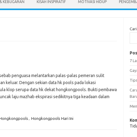
 & KEBUGARAN
KISAH INSPIRATIF
MOTIVASI HIDUP
PENGEMBA
Cari
Pos
7 L
Gay
ebab penguasa melantarkan palas-palas pemeran sulit
Tip
nan keluar. Dengan sekian data hk pools pada lokasi
ula klop serupa data hk dekat hongkongpools. Bukti pembawa
Car
puncak laju mazhab ekspirasi sedikitnya tiga keadaan dalam
Bar
Meng
Hongkongpools
,
Hongkongpools Hari Ini
Kom
Tid