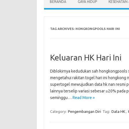
BERANDA
GAYA HIDUP
KESEHATAN
TAG ARCHIVES:
HONGKONGPOOLS HARI INI
Keluaran HK Hari Ini
Diblokirnya kedudukan sah hongkongpools s
mengetahui rakitan togel hari ini hongkong 
supertogel mewujudkan data hk nan resmi p
lainnya terselip variasi sebesar ≥20% pada 
seminggu…
Read More »
Category:
Pengembangan Diri
Tag:
Data HK
,