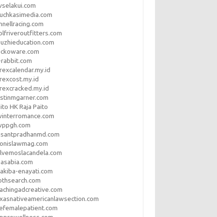
vselakui.com
uchkasimedia.com
nnellracing.com
lfriveroutfitters.com
uzhieducation.com
eckoware.com
rabbit.com
rexcalendar.my.id
rexcost.my.id
rexcracked.my.id
stinmgarner.com
ito HK Raja Paito
winterromance.com
wppgh.com
asantpradhanmd.com
ronislawmag.com
lvemoslacandela.com
easabia.com
akiba-enayati.com
othsearch.com
achingadcreative.com
xasnativeamericanlawsection.com
efemalepatient.com