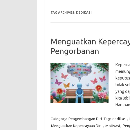
TAG ARCHIVES:
DEDIKASI
Menguatkan Kepercay
Pengorbanan
Keperca
memungk
keputus
tidak s
yang da
kita leb
Harapan
Category:
Pengembangan Diri
Tag:
dedikasi
,
Menguatkan Kepercayaan Diri.
,
Motivasi
,
Pen