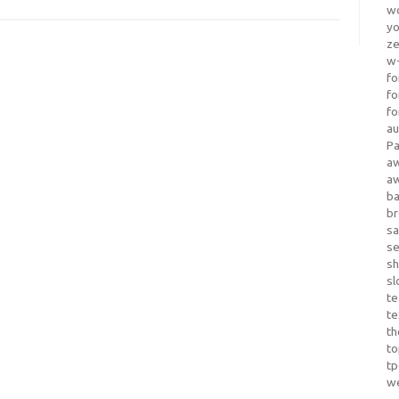
wo
yo
z
w-
fo
fo
fo
au
Pa
a
a
b
b
sa
s
sh
sl
te
te
th
t
t
w