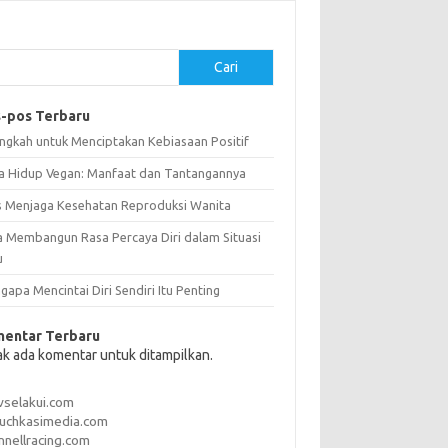
Cari
-pos Terbaru
angkah untuk Menciptakan Kebiasaan Positif
a Hidup Vegan: Manfaat dan Tantangannya
s Menjaga Kesehatan Reproduksi Wanita
a Membangun Rasa Percaya Diri dalam Situasi
u
apa Mencintai Diri Sendiri Itu Penting
entar Terbaru
ak ada komentar untuk ditampilkan.
vselakui.com
uchkasimedia.com
nnellracing.com