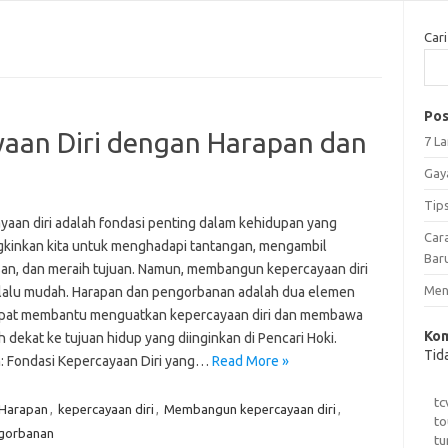
Cari
Pos
aan Diri dengan Harapan dan
7 L
Gay
Tip
yaan diri adalah fondasi penting dalam kehidupan yang
Car
inkan kita untuk menghadapi tantangan, mengambil
Bar
an, dan meraih tujuan. Namun, membangun kepercayaan diri
Meng
elalu mudah. Harapan dan pengorbanan adalah dua elemen
pat membantu menguatkan kepercayaan diri dan membawa
Kom
ih dekat ke tujuan hidup yang diinginkan di Pencari Hoki.
Tid
: Fondasi Kepercayaan Diri yang…
Read More »
tc
Harapan
,
kepercayaan diri
,
Membangun kepercayaan diri
,
to
gorbanan
tu