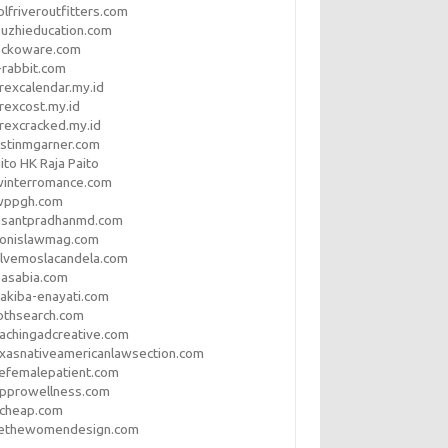
lfriveroutfitters.com
uzhieducation.com
eckoware.com
rabbit.com
rexcalendar.my.id
rexcost.my.id
rexcracked.my.id
stinmgarner.com
ito HK Raja Paito
winterromance.com
wppgh.com
asantpradhanmd.com
ronislawmag.com
lvemoslacandela.com
easabia.com
akiba-enayati.com
othsearch.com
achingadcreative.com
xasnativeamericanlawsection.com
efemalepatient.com
opprowellness.com
pcheap.com
ethewomendesign.com