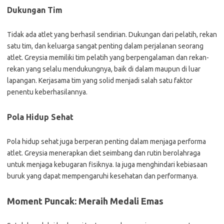
Dukungan Tim
Tidak ada atlet yang berhasil sendirian. Dukungan dari pelatih, rekan
satu tim, dan keluarga sangat penting dalam perjalanan seorang
atlet. Greysia memiliki tim pelatih yang berpengalaman dan rekan-
rekan yang selalu mendukungnya, baik di dalam maupun di luar
lapangan. Kerjasama tim yang solid menjadi salah satu faktor
penentu keberhasilannya.
Pola Hidup Sehat
Pola hidup sehat juga berperan penting dalam menjaga performa
atlet. Greysia menerapkan diet seimbang dan rutin berolahraga
untuk menjaga kebugaran fisiknya. Ia juga menghindari kebiasaan
buruk yang dapat mempengaruhi kesehatan dan performanya.
Moment Puncak: Meraih Medali Emas