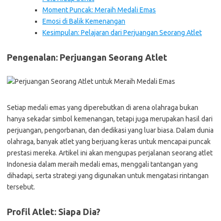
Moment Puncak: Meraih Medali Emas
Emosi di Balik Kemenangan
Kesimpulan: Pelajaran dari Perjuangan Seorang Atlet
Pengenalan: Perjuangan Seorang Atlet
Setiap medali emas yang diperebutkan di arena olahraga bukan
hanya sekadar simbol kemenangan, tetapi juga merupakan hasil dari
perjuangan, pengorbanan, dan dedikasi yang luar biasa. Dalam dunia
olahraga, banyak atlet yang berjuang keras untuk mencapai puncak
prestasi mereka. Artikel ini akan mengupas perjalanan seorang atlet
Indonesia dalam meraih medali emas, menggali tantangan yang
dihadapi, serta strategi yang digunakan untuk mengatasi rintangan
tersebut.
Profil Atlet: Siapa Dia?