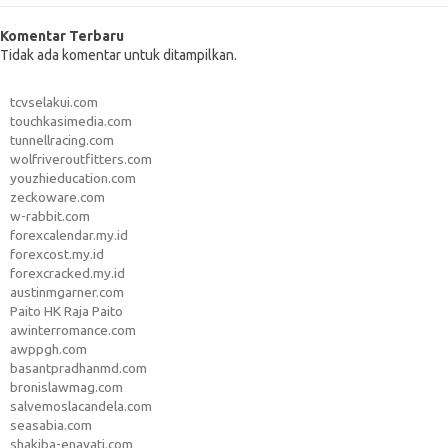
Komentar Terbaru
Tidak ada komentar untuk ditampilkan.
tcvselakui.com
touchkasimedia.com
tunnellracing.com
wolfriveroutfitters.com
youzhieducation.com
zeckoware.com
w-rabbit.com
forexcalendar.my.id
forexcost.my.id
forexcracked.my.id
austinmgarner.com
Paito HK Raja Paito
awinterromance.com
awppgh.com
basantpradhanmd.com
bronislawmag.com
salvemoslacandela.com
seasabia.com
shakiba-enayati.com