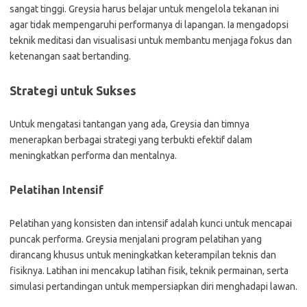
sangat tinggi. Greysia harus belajar untuk mengelola tekanan ini
agar tidak mempengaruhi performanya di lapangan. Ia mengadopsi
teknik meditasi dan visualisasi untuk membantu menjaga fokus dan
ketenangan saat bertanding.
Strategi untuk Sukses
Untuk mengatasi tantangan yang ada, Greysia dan timnya
menerapkan berbagai strategi yang terbukti efektif dalam
meningkatkan performa dan mentalnya.
Pelatihan Intensif
Pelatihan yang konsisten dan intensif adalah kunci untuk mencapai
puncak performa. Greysia menjalani program pelatihan yang
dirancang khusus untuk meningkatkan keterampilan teknis dan
fisiknya. Latihan ini mencakup latihan fisik, teknik permainan, serta
simulasi pertandingan untuk mempersiapkan diri menghadapi lawan.