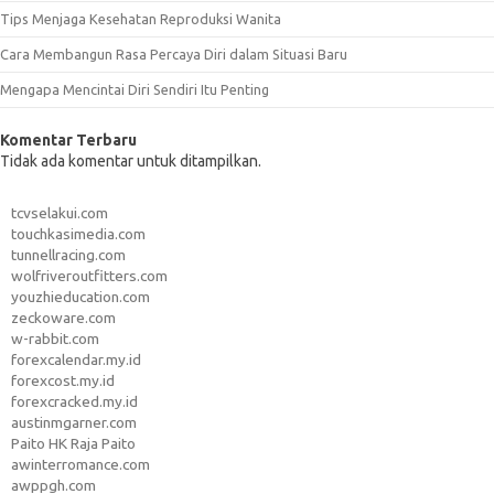
Tips Menjaga Kesehatan Reproduksi Wanita
Cara Membangun Rasa Percaya Diri dalam Situasi Baru
Mengapa Mencintai Diri Sendiri Itu Penting
Komentar Terbaru
Tidak ada komentar untuk ditampilkan.
tcvselakui.com
touchkasimedia.com
tunnellracing.com
wolfriveroutfitters.com
youzhieducation.com
zeckoware.com
w-rabbit.com
forexcalendar.my.id
forexcost.my.id
forexcracked.my.id
austinmgarner.com
Paito HK Raja Paito
awinterromance.com
awppgh.com