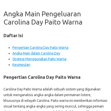
Angka Main Pengeluaran
Carolina Day Paito Warna
Daftar Isi
Pengertian Carolina Day Paito Warna
Angka Main dalam Carolina Day
Strategi Menggunakan Paito Warna
Kesimpulan
Pengertian Carolina Day Paito Warna
Carolina Day Paito Warna adalah sebuah sistem yang digunakan
untuk menganalisis angka-angka dalam permainan lotere,
khususnya di wilayah Carolina. Paito warna ini memberikan informasi
visual tentang angka-angka yang sering muncul, sehingga pemain