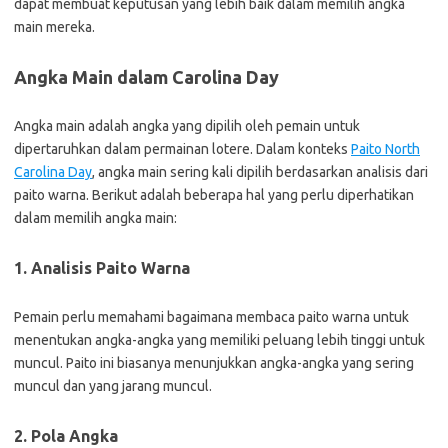
dapat membuat keputusan yang lebih baik dalam memilih angka
main mereka.
Angka Main dalam Carolina Day
Angka main adalah angka yang dipilih oleh pemain untuk
dipertaruhkan dalam permainan lotere. Dalam konteks
Paito North
Carolina Day
, angka main sering kali dipilih berdasarkan analisis dari
paito warna. Berikut adalah beberapa hal yang perlu diperhatikan
dalam memilih angka main:
1. Analisis Paito Warna
Pemain perlu memahami bagaimana membaca paito warna untuk
menentukan angka-angka yang memiliki peluang lebih tinggi untuk
muncul. Paito ini biasanya menunjukkan angka-angka yang sering
muncul dan yang jarang muncul.
2. Pola Angka