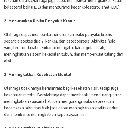
tekanan darah. Olahraga juga dapat membantu meningkatkan kadar
kolesterol baik (HDL) dan mengurangi kadar kolesterol jahat (LDL).
2. Menurunkan Risiko Penyakit Kronis
Olahraga dapat membantu menurunkan risiko penyakit kronis
seperti diabetes tipe 2, kanker, dan osteoporosis. Aktivitas fisik
yang teratur dapat membantu mengatur kadar gula darah,
meningkatkan sistem kekebalan tubuh, dan memperkuat tulang dan
otot.
3. Meningkatkan Kesehatan Mental
Olahraga tidak hanya bermanfaat bagi kesehatan fisik, tetapi juga
kesehatan mental. Berolahraga dapat membantu mengurangi stres,
meningkatkan suasana hati, dan mengurangi risiko depresi dan
kecemasan. Aktivitas fisik juga dapat meningkatkan kualitas tidur
dan membantu meningkatkan kepercayaan diri.