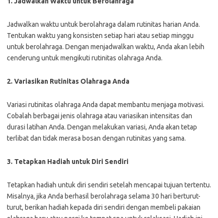
1. Jadwalkan Waktu untuk Berolahraga
Jadwalkan waktu untuk berolahraga dalam rutinitas harian Anda.
Tentukan waktu yang konsisten setiap hari atau setiap minggu
untuk berolahraga. Dengan menjadwalkan waktu, Anda akan lebih
cenderung untuk mengikuti rutinitas olahraga Anda.
2. Variasikan Rutinitas Olahraga Anda
Variasi rutinitas olahraga Anda dapat membantu menjaga motivasi.
Cobalah berbagai jenis olahraga atau variasikan intensitas dan
durasi latihan Anda. Dengan melakukan variasi, Anda akan tetap
terlibat dan tidak merasa bosan dengan rutinitas yang sama.
3. Tetapkan Hadiah untuk Diri Sendiri
Tetapkan hadiah untuk diri sendiri setelah mencapai tujuan tertentu.
Misalnya, jika Anda berhasil berolahraga selama 30 hari berturut-
turut, berikan hadiah kepada diri sendiri dengan membeli pakaian