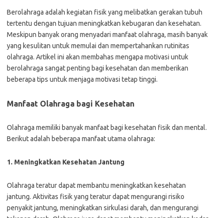
Berolahraga adalah kegiatan fisik yang melibatkan gerakan tubuh
tertentu dengan tujuan meningkatkan kebugaran dan kesehatan.
Meskipun banyak orang menyadari manfaat olahraga, masih banyak
yang kesulitan untuk memulai dan mempertahankan rutinitas
olahraga. Artikel ini akan membahas mengapa motivasi untuk
berolahraga sangat penting bagi kesehatan dan memberikan
beberapa tips untuk menjaga motivasi tetap tinggi.
Manfaat Olahraga bagi Kesehatan
Olahraga memiliki banyak manfaat bagi kesehatan fisik dan mental.
Berikut adalah beberapa manfaat utama olahraga:
1. Meningkatkan Kesehatan Jantung
Olahraga teratur dapat membantu meningkatkan kesehatan
jantung. Aktivitas fisik yang teratur dapat mengurangi risiko
penyakit jantung, meningkatkan sirkulasi darah, dan mengurangi