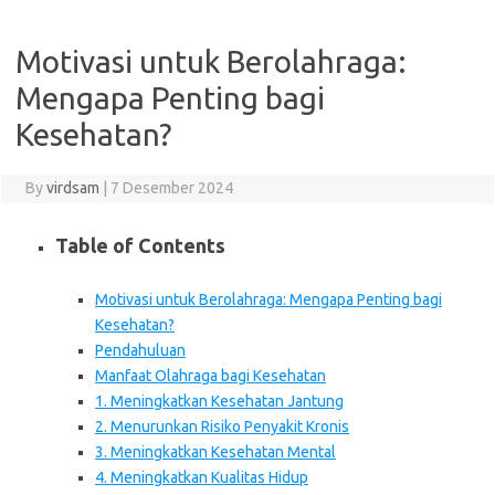
Motivasi untuk Berolahraga:
Mengapa Penting bagi
Kesehatan?
By
virdsam
|
7 Desember 2024
Table of Contents
Motivasi untuk Berolahraga: Mengapa Penting bagi
Kesehatan?
Pendahuluan
Manfaat Olahraga bagi Kesehatan
1. Meningkatkan Kesehatan Jantung
2. Menurunkan Risiko Penyakit Kronis
3. Meningkatkan Kesehatan Mental
4. Meningkatkan Kualitas Hidup