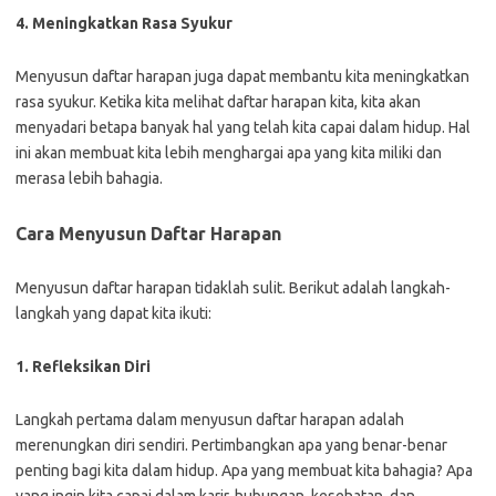
4. Meningkatkan Rasa Syukur
Menyusun daftar harapan juga dapat membantu kita meningkatkan
rasa syukur. Ketika kita melihat daftar harapan kita, kita akan
menyadari betapa banyak hal yang telah kita capai dalam hidup. Hal
ini akan membuat kita lebih menghargai apa yang kita miliki dan
merasa lebih bahagia.
Cara Menyusun Daftar Harapan
Menyusun daftar harapan tidaklah sulit. Berikut adalah langkah-
langkah yang dapat kita ikuti:
1. Refleksikan Diri
Langkah pertama dalam menyusun daftar harapan adalah
merenungkan diri sendiri. Pertimbangkan apa yang benar-benar
penting bagi kita dalam hidup. Apa yang membuat kita bahagia? Apa