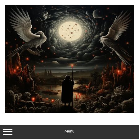
Skip
to
content
Menu