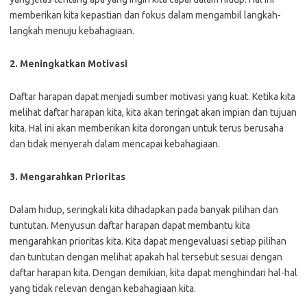
memberikan kita kepastian dan fokus dalam mengambil langkah-
langkah menuju kebahagiaan.
2. Meningkatkan Motivasi
Daftar harapan dapat menjadi sumber motivasi yang kuat. Ketika kita
melihat daftar harapan kita, kita akan teringat akan impian dan tujuan
kita. Hal ini akan memberikan kita dorongan untuk terus berusaha
dan tidak menyerah dalam mencapai kebahagiaan.
3. Mengarahkan Prioritas
Dalam hidup, seringkali kita dihadapkan pada banyak pilihan dan
tuntutan. Menyusun daftar harapan dapat membantu kita
mengarahkan prioritas kita. Kita dapat mengevaluasi setiap pilihan
dan tuntutan dengan melihat apakah hal tersebut sesuai dengan
daftar harapan kita. Dengan demikian, kita dapat menghindari hal-hal
yang tidak relevan dengan kebahagiaan kita.