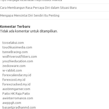
Cara Membangun Rasa Percaya Diri dalam Situasi Baru
Mengapa Mencintai Diri Sendiri Itu Penting
Komentar Terbaru
Tidak ada komentar untuk ditampilkan.
tcvselakui.com
touchkasimedia.com
tunnellracing.com
wolfriveroutfitters.com
youzhieducation.com
zeckoware.com
w-rabbit.com
forexcalendar.my.id
forexcost.my.id
forexcracked.my.id
austinmgarner.com
Paito HK Raja Paito
awinterromance.com
awppgh.com
basantpradhanmd.com