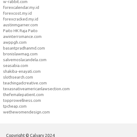
w-rabbit.com
forexcalendar.my.id
forexcost.my.id
forexcracked.my.id
austinmgarner.com
Paito HK Raja Paito
awinterromance.com
awppgh.com
basantpradhanmd.com
bronislawmag.com
salvemoslacandela.com
seasabia.com
shakiba-enayati.com
slothsearch.com
teachingadcreative.com
texasnativeamericanlawsection.com
thefemalepatient.com
topprowellness.com
tpcheap.com
wethewomendesign.com
Copyright © Calvary 2024