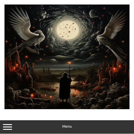
Skip
to
content
Menu