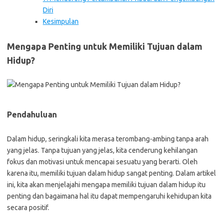
Diri
Kesimpulan
Mengapa Penting untuk Memiliki Tujuan dalam
Hidup?
Pendahuluan
Dalam hidup, seringkali kita merasa terombang-ambing tanpa arah
yang jelas. Tanpa tujuan yang jelas, kita cenderung kehilangan
fokus dan motivasi untuk mencapai sesuatu yang berarti. Oleh
karena itu, memiliki tujuan dalam hidup sangat penting. Dalam artikel
ini, kita akan menjelajahi mengapa memiliki tujuan dalam hidup itu
penting dan bagaimana hal itu dapat mempengaruhi kehidupan kita
secara positif.