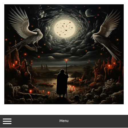
Skip
to
content
Menu