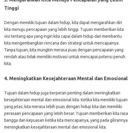
Tinggi
Dengan memiliki tujuan dalam hidup, kita dapat mengarahkan diri
kita menuju pencapaian yang lebih tinggi. Tujuan memberikan kita
visi tentang apa yang ingin kita capai dalam hidup dan membantu
kita mengembangkan rencana dan strategi untuk mencapainya.
Tanpa tujuan, kita mungkin merasa puas dengan pencapaian yang
rendah atau tidak memiliki motivasi untuk mencapai potensi penuh
kita.
4. Meningkatkan Kesejahteraan Mental dan Emosional
Tujuan dalam hidup juga berperan penting dalam meningkatkan
kesejahteraan mental dan emosional kita. Ketika kita memiliki tujuan
yang jelas, kita merasa lebih puas dengan hidup kita dan memiliki
perasaan pencapaian yang lebih besar. Tujuan memberikan kita rasa
bangga dan kepuasan ketika kita mencapainya, yang pada gilirannya
meningkatkan kesejahteraan mental dan emosional kita.