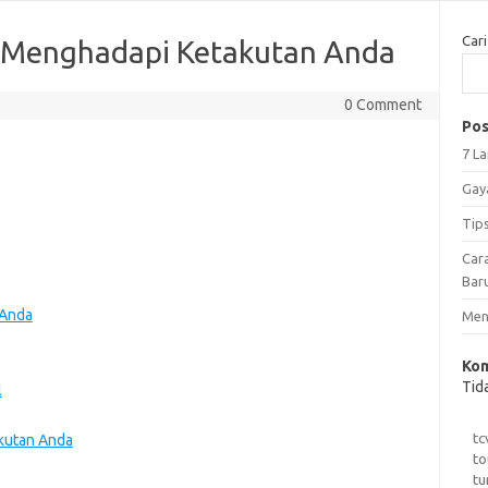
Cari
 Menghadapi Ketakutan Anda
0 Comment
Pos
7 L
Gay
Tip
Car
Bar
 Anda
Meng
Kom
Tid
l
tc
kutan Anda
to
tu