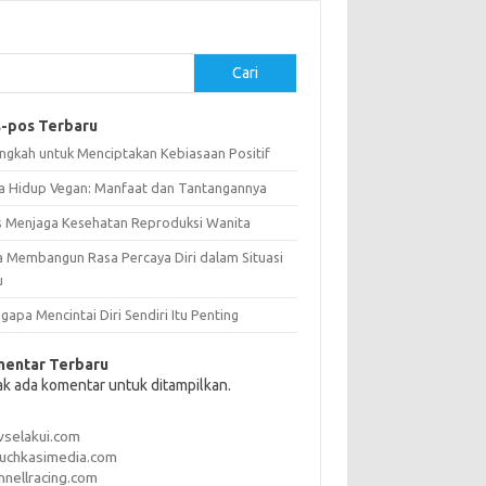
Cari
-pos Terbaru
angkah untuk Menciptakan Kebiasaan Positif
a Hidup Vegan: Manfaat dan Tantangannya
s Menjaga Kesehatan Reproduksi Wanita
a Membangun Rasa Percaya Diri dalam Situasi
u
apa Mencintai Diri Sendiri Itu Penting
entar Terbaru
ak ada komentar untuk ditampilkan.
vselakui.com
uchkasimedia.com
nnellracing.com