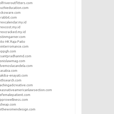
lfriveroutfitters.com
uzhieducation.com
eckoware.com
rabbit.com
rexcalendar.my.id
rexcost.my.id
rexcracked.my.id
stinmgarner.com
ito HK Raja Paito
winterromance.com
wppgh.com
asantpradhanmd.com
ronislawmag.com
lvemoslacandela.com
easabia.com
akiba-enayati.com
othsearch.com
achingadcreative.com
xasnativeamericanlawsection.com
efemalepatient.com
opprowellness.com
pcheap.com
ethewomendesign.com