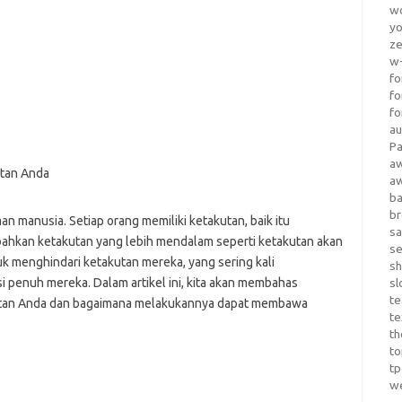
wo
yo
z
w-
fo
fo
fo
au
Pa
a
a
b
b
n manusia. Setiap orang memiliki ketakutan, baik itu
sa
bahkan ketakutan yang lebih mendalam seperti ketakutan akan
s
k menghindari ketakutan mereka, yang sering kali
sh
penuh mereka. Dalam artikel ini, kita akan membahas
sl
te
tan Anda dan bagaimana melakukannya dapat membawa
te
th
t
t
w