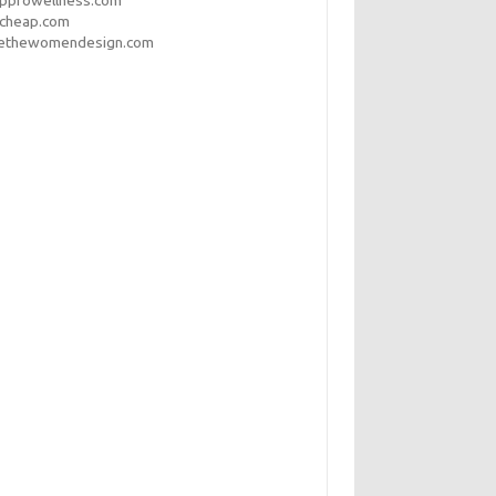
opprowellness.com
pcheap.com
ethewomendesign.com