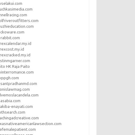
vselakui.com
uchkasimedia.com
nnellracing.com
lfriveroutfitters.com
uzhieducation.com
eckoware.com
rabbit.com
rexcalendar.my.id
rexcost.my.id
rexcracked.my.id
stinmgarner.com
ito HK Raja Paito
winterromance.com
wppgh.com
asantpradhanmd.com
ronislawmag.com
lvemoslacandela.com
easabia.com
akiba-enayati.com
othsearch.com
achingadcreative.com
xasnativeamericanlawsection.com
efemalepatient.com