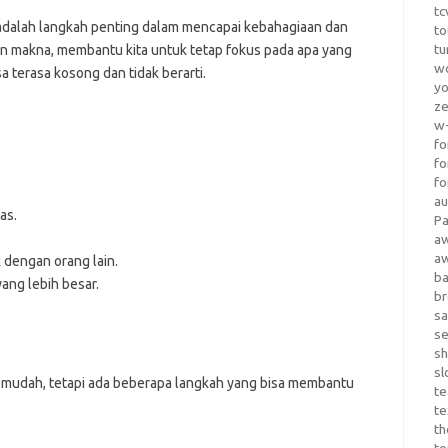
tc
dalah langkah penting dalam mencapai kebahagiaan dan
to
tu
n makna, membantu kita untuk tetap fokus pada apa yang
wo
a terasa kosong dan tidak berarti.
yo
z
w-
fo
fo
fo
au
as.
Pa
a
a
dengan orang lain.
b
ng lebih besar.
b
sa
s
sh
sl
mudah, tetapi ada beberapa langkah yang bisa membantu
te
te
th