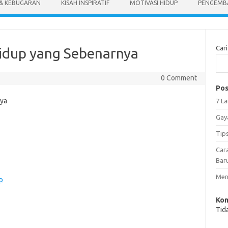
 & KEBUGARAN
KISAH INSPIRATIF
MOTIVASI HIDUP
PENGEMBA
Cari
dup yang Sebenarnya
0 Comment
Pos
7 L
Gay
Tip
Car
Bar
Meng
p
Kom
Tid