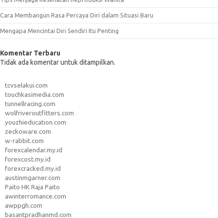
Cara Membangun Rasa Percaya Diri dalam Situasi Baru
Mengapa Mencintai Diri Sendiri Itu Penting
Komentar Terbaru
Tidak ada komentar untuk ditampilkan.
tcvselakui.com
touchkasimedia.com
tunnellracing.com
wolfriveroutfitters.com
youzhieducation.com
zeckoware.com
w-rabbit.com
forexcalendar.my.id
forexcost.my.id
forexcracked.my.id
austinmgarner.com
Paito HK Raja Paito
awinterromance.com
awppgh.com
basantpradhanmd.com