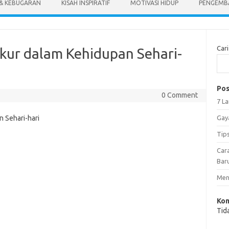
 & KEBUGARAN
KISAH INSPIRATIF
MOTIVASI HIDUP
PENGEMBA
Cari
ur dalam Kehidupan Sehari-
Pos
0 Comment
7 L
Gay
Tip
Car
Bar
Meng
Kom
Tid