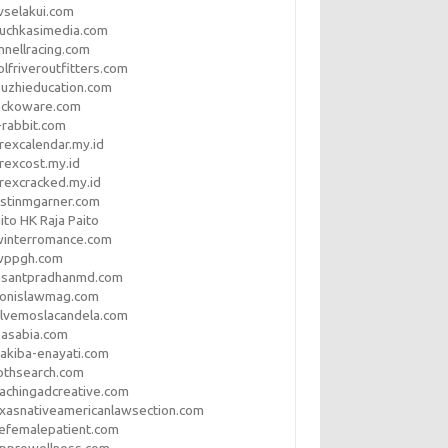
vselakui.com
uchkasimedia.com
nnellracing.com
lfriveroutfitters.com
uzhieducation.com
eckoware.com
rabbit.com
rexcalendar.my.id
rexcost.my.id
rexcracked.my.id
stinmgarner.com
ito HK Raja Paito
winterromance.com
wppgh.com
asantpradhanmd.com
ronislawmag.com
lvemoslacandela.com
easabia.com
akiba-enayati.com
othsearch.com
achingadcreative.com
xasnativeamericanlawsection.com
efemalepatient.com