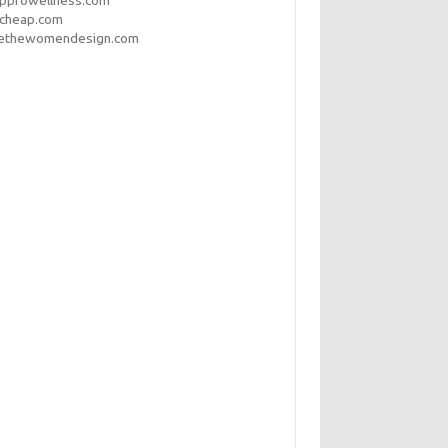
opprowellness.com
pcheap.com
ethewomendesign.com