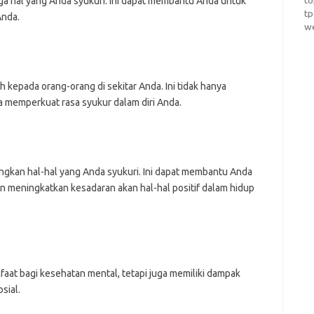
t
iga hal yang Anda syukuri. Ini dapat membantu Anda untuk
t
Anda.
w
kepada orang-orang di sekitar Anda. Ini tidak hanya
a memperkuat rasa syukur dalam diri Anda.
gkan hal-hal yang Anda syukuri. Ini dapat membantu Anda
an meningkatkan kesadaran akan hal-hal positif dalam hidup
at bagi kesehatan mental, tetapi juga memiliki dampak
sial.