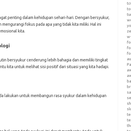
tc
to
tu
ngat penting dalam kehidupan sehari-hari. Dengan bersyukur,
wo
 mengurangi fokus pada apa yang tidak kita miliki. Hal ini
yo
mosional kita.
z
w-
fo
ologi
fo
fo
au
tin bersyukur cenderung lebih bahagia dan memiliki tingkat
Pa
 kita untuk melihat sisi positif dari situasi yang kita hadapi.
a
a
b
b
sa
nda lakukan untuk membangun rasa syukur dalam kehidupan
s
sh
sl
te
te
th