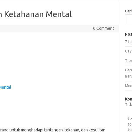
Cari
 Ketahanan Mental
0 Comment
Pos
7 L
Gay
Tip
Car
Bar
Meng
Mental
Kom
Tid
tc
to
tu
ang untuk menghadapi tantangan, tekanan, dan kesulitan