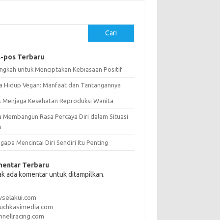
Cari
-pos Terbaru
angkah untuk Menciptakan Kebiasaan Positif
a Hidup Vegan: Manfaat dan Tantangannya
s Menjaga Kesehatan Reproduksi Wanita
a Membangun Rasa Percaya Diri dalam Situasi
u
apa Mencintai Diri Sendiri Itu Penting
entar Terbaru
ak ada komentar untuk ditampilkan.
vselakui.com
uchkasimedia.com
nnellracing.com