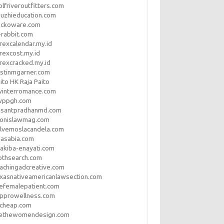
lfriveroutfitters.com
uzhieducation.com
eckoware.com
rabbit.com
rexcalendar.my.id
rexcost.my.id
rexcracked.my.id
stinmgarner.com
ito HK Raja Paito
winterromance.com
wppgh.com
asantpradhanmd.com
ronislawmag.com
lvemoslacandela.com
easabia.com
akiba-enayati.com
othsearch.com
achingadcreative.com
xasnativeamericanlawsection.com
efemalepatient.com
opprowellness.com
pcheap.com
ethewomendesign.com