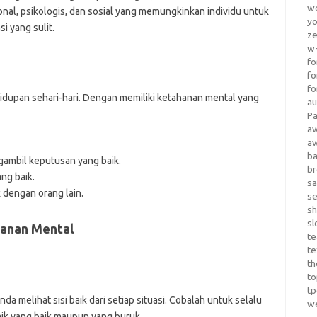
wo
nal, psikologis, dan sosial yang memungkinkan individu untuk
yo
i yang sulit.
z
w-
fo
fo
fo
idupan sehari-hari. Dengan memiliki ketahanan mental yang
au
Pa
a
a
b
mbil keputusan yang baik.
b
ng baik.
sa
dengan orang lain.
s
sh
sl
anan Mental
te
te
th
t
t
 melihat sisi baik dari setiap situasi. Cobalah untuk selalu
w
aik yang baik maupun yang buruk.