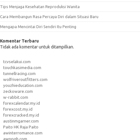
Tips Menjaga Kesehatan Reproduksi Wanita
Cara Membangun Rasa Percaya Diri dalam Situasi Baru
Mengapa Mencintai Diri Sendiri Itu Penting
Komentar Terbaru
Tidak ada komentar untuk ditampilkan.
tcvselakui.com
touchkasimedia.com
tunnellracing.com
wolfriveroutfitters.com
youzhieducation.com
zeckoware.com
w-rabbit.com
forexcalendar.my.id
forexcost.my.id
forexcracked.my.id
austinmgarner.com
Paito HK Raja Paito
awinterromance.com
awppgh.com