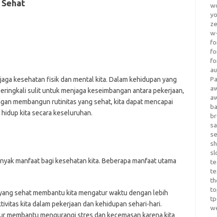
 Sehat
wo
yo
z
w-
fo
fo
fo
au
Pa
jaga kesehatan fisik dan mental kita. Dalam kehidupan yang
a
eringkali sulit untuk menjaga keseimbangan antara pekerjaan,
a
ngan membangun rutinitas yang sehat, kita dapat mencapai
b
hidup kita secara keseluruhan.
b
sa
s
sh
sl
nyak manfaat bagi kesehatan kita. Beberapa manfaat utama
te
te
th
t
s yang sehat membantu kita mengatur waktu dengan lebih
t
ivitas kita dalam pekerjaan dan kehidupan sehari-hari.
w
atur membantu mengurangi stres dan kecemasan karena kita