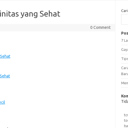
Cari
nitas yang Sehat
0 Comment
Pos
7 L
Gay
 Sehat
Tip
Car
Bar
 Sehat
Meng
Kom
Tid
cil
tc
to
tu