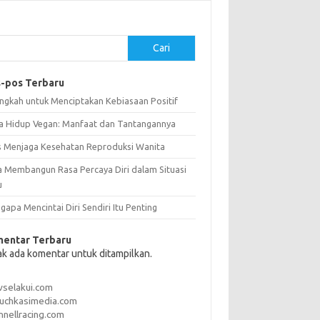
Cari
-pos Terbaru
angkah untuk Menciptakan Kebiasaan Positif
a Hidup Vegan: Manfaat dan Tantangannya
s Menjaga Kesehatan Reproduksi Wanita
a Membangun Rasa Percaya Diri dalam Situasi
u
apa Mencintai Diri Sendiri Itu Penting
entar Terbaru
ak ada komentar untuk ditampilkan.
vselakui.com
uchkasimedia.com
nnellracing.com