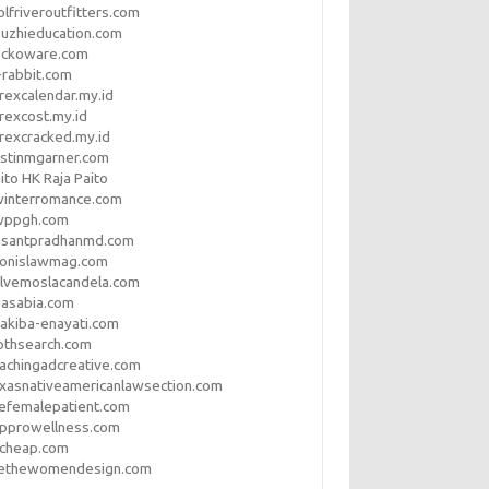
lfriveroutfitters.com
uzhieducation.com
eckoware.com
rabbit.com
rexcalendar.my.id
rexcost.my.id
rexcracked.my.id
stinmgarner.com
ito HK Raja Paito
winterromance.com
wppgh.com
asantpradhanmd.com
ronislawmag.com
lvemoslacandela.com
easabia.com
akiba-enayati.com
othsearch.com
achingadcreative.com
xasnativeamericanlawsection.com
efemalepatient.com
opprowellness.com
pcheap.com
ethewomendesign.com