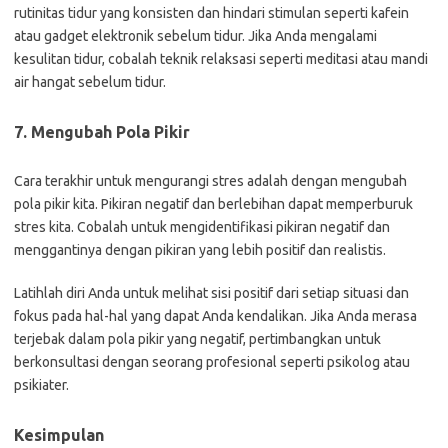
rutinitas tidur yang konsisten dan hindari stimulan seperti kafein
atau gadget elektronik sebelum tidur. Jika Anda mengalami
kesulitan tidur, cobalah teknik relaksasi seperti meditasi atau mandi
air hangat sebelum tidur.
7. Mengubah Pola Pikir
Cara terakhir untuk mengurangi stres adalah dengan mengubah
pola pikir kita. Pikiran negatif dan berlebihan dapat memperburuk
stres kita. Cobalah untuk mengidentifikasi pikiran negatif dan
menggantinya dengan pikiran yang lebih positif dan realistis.
Latihlah diri Anda untuk melihat sisi positif dari setiap situasi dan
fokus pada hal-hal yang dapat Anda kendalikan. Jika Anda merasa
terjebak dalam pola pikir yang negatif, pertimbangkan untuk
berkonsultasi dengan seorang profesional seperti psikolog atau
psikiater.
Kesimpulan