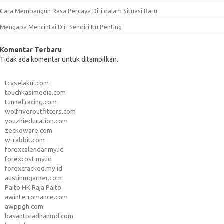
Cara Membangun Rasa Percaya Diri dalam Situasi Baru
Mengapa Mencintai Diri Sendiri Itu Penting
Komentar Terbaru
Tidak ada komentar untuk ditampilkan.
tcvselakui.com
touchkasimedia.com
tunnellracing.com
wolfriveroutfitters.com
youzhieducation.com
zeckoware.com
w-rabbit.com
forexcalendar.my.id
forexcost.my.id
forexcracked.my.id
austinmgarner.com
Paito HK Raja Paito
awinterromance.com
awppgh.com
basantpradhanmd.com