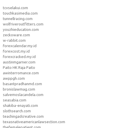
tcvselakui.com
touchkasimedia.com
tunnellracing.com
wolfriveroutfitters.com
youzhieducation.com
zeckoware.com
w-rabbit.com
forexcalendar.my.id
forexcost.my.id
forexcracked.my.id
austinmgarner.com
Paito HK Raja Paito
awinterromance.com
awppgh.com
basantpradhanmd.com
bronislawmag.com
salvemoslacandela.com
seasabia.com
shakiba-enayati.com
slothsearch.com
teachingadcreative.com
texasnativeamericanlawsection.com
thefemalepatient.com