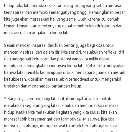
hidup. Jika kita berada di sekitar orang-orang yang selalu merasa
terinspirasi dan memiliki semangat yang tinggi, kemungkinan besar
kita juga akan merasakan hal yang sama. Oleh karena itu, carilah
teman-teman atau mentor yang dapat memberikan dukungan dan
inspirasi dalam perjalanan hidup kita.
Selain mencari inspirasi dari luar, penting juga bagi kita untuk
mencari inspirasi dari dalam diri kita sendiri. Melakukan refleksi diri
dan mengenali kekuatan dan potensi yang kita miliki dapat
membantu meningkatkan motivasi hidup kita. Ketika kita menyadari
bahwa kita memiliki kemampuan untuk mencapai tujuan dan meraih
kesuksesan, kita akan merasa lebih termotivasi untuk mengambil
tindakan dan menghadapi tantangan hidup.
Selanjutnya, penting bagi kita untuk mengatur waktu untuk
melakukan kegiatan yang kita nikmati dan membuat kita merasa
hidup. Ketika kita melakukan kegiatan yang kita sukai, kita akan
merasa lebih bersemangat dan termotivasi. Misalnya, jika kita
menyukai olahraga, mengatur waktu untuk berolahraga secara