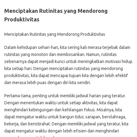
Menciptakan Rutinitas yang Mendorong
Produktivitas
Menciptakan Rutinitas yang Mendorong Produktivitas
Dalam kehidupan sehari-hari, kita sering kali merasa terjebak dalam
rutinitas yang monoton dan membosankan. Namun, rutinitas
sebenarnya dapat menjadi kunci untuk meningkatkan motivasi hidup
kita setiap hari. Dengan menciptakan rutinitas yang mendorong
produktivitas, kita dapat mencapai tujuan kita dengan lebih efektif
dan merasa lebih puas dengan diri kita sendiri.
Pertama-tama, penting untuk memiliki jadwal harian yang teratur.
Dengan menentukan waktu untuk setiap aktivitas, kita dapat
menghindari kebingungan dan kehilangan fokus. Misalnya, kita
dapat mengatur waktu untuk bangun tidur, sarapan, berolahraga,
bekerja, dan beristirahat. Dengan memiliki jadwal yang teratur, kita
dapat mengatur waktu dengan lebih efisien dan menghindari