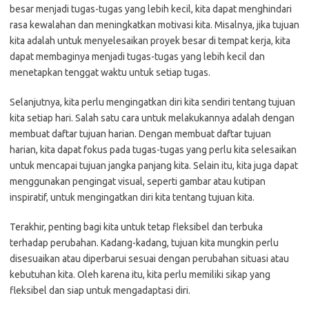
besar menjadi tugas-tugas yang lebih kecil, kita dapat menghindari
rasa kewalahan dan meningkatkan motivasi kita. Misalnya, jika tujuan
kita adalah untuk menyelesaikan proyek besar di tempat kerja, kita
dapat membaginya menjadi tugas-tugas yang lebih kecil dan
menetapkan tenggat waktu untuk setiap tugas.
Selanjutnya, kita perlu mengingatkan diri kita sendiri tentang tujuan
kita setiap hari. Salah satu cara untuk melakukannya adalah dengan
membuat daftar tujuan harian. Dengan membuat daftar tujuan
harian, kita dapat fokus pada tugas-tugas yang perlu kita selesaikan
untuk mencapai tujuan jangka panjang kita. Selain itu, kita juga dapat
menggunakan pengingat visual, seperti gambar atau kutipan
inspiratif, untuk mengingatkan diri kita tentang tujuan kita.
Terakhir, penting bagi kita untuk tetap fleksibel dan terbuka
terhadap perubahan. Kadang-kadang, tujuan kita mungkin perlu
disesuaikan atau diperbarui sesuai dengan perubahan situasi atau
kebutuhan kita. Oleh karena itu, kita perlu memiliki sikap yang
fleksibel dan siap untuk mengadaptasi diri.