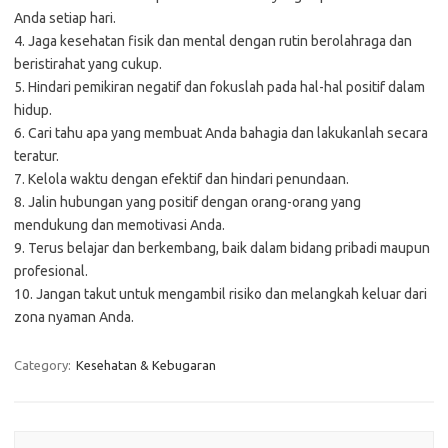
Anda setiap hari.
4. Jaga kesehatan fisik dan mental dengan rutin berolahraga dan
beristirahat yang cukup.
5. Hindari pemikiran negatif dan fokuslah pada hal-hal positif dalam
hidup.
6. Cari tahu apa yang membuat Anda bahagia dan lakukanlah secara
teratur.
7. Kelola waktu dengan efektif dan hindari penundaan.
8. Jalin hubungan yang positif dengan orang-orang yang
mendukung dan memotivasi Anda.
9. Terus belajar dan berkembang, baik dalam bidang pribadi maupun
profesional.
10. Jangan takut untuk mengambil risiko dan melangkah keluar dari
zona nyaman Anda.
Category:
Kesehatan & Kebugaran