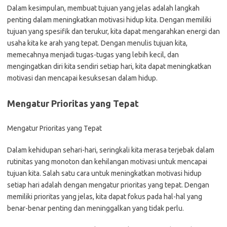
Dalam kesimpulan, membuat tujuan yang jelas adalah langkah
penting dalam meningkatkan motivasi hidup kita. Dengan memiliki
tujuan yang spesifik dan terukur, kita dapat mengarahkan energi dan
usaha kita ke arah yang tepat. Dengan menulis tujuan kita,
memecahnya menjadi tugas-tugas yang lebih kecil, dan
mengingatkan diri kita sendiri setiap hari, kita dapat meningkatkan
motivasi dan mencapai kesuksesan dalam hidup.
Mengatur Prioritas yang Tepat
Mengatur Prioritas yang Tepat
Dalam kehidupan sehari-hari, seringkali kita merasa terjebak dalam
rutinitas yang monoton dan kehilangan motivasi untuk mencapai
tujuan kita. Salah satu cara untuk meningkatkan motivasi hidup
setiap hari adalah dengan mengatur prioritas yang tepat. Dengan
memiliki prioritas yang jelas, kita dapat fokus pada hal-hal yang
benar-benar penting dan meninggalkan yang tidak perlu.