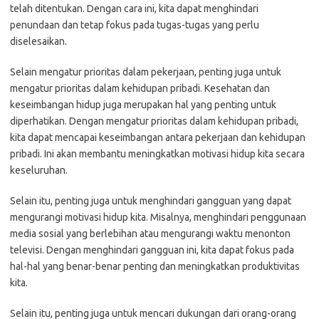
telah ditentukan. Dengan cara ini, kita dapat menghindari
penundaan dan tetap fokus pada tugas-tugas yang perlu
diselesaikan.
Selain mengatur prioritas dalam pekerjaan, penting juga untuk
mengatur prioritas dalam kehidupan pribadi. Kesehatan dan
keseimbangan hidup juga merupakan hal yang penting untuk
diperhatikan. Dengan mengatur prioritas dalam kehidupan pribadi,
kita dapat mencapai keseimbangan antara pekerjaan dan kehidupan
pribadi. Ini akan membantu meningkatkan motivasi hidup kita secara
keseluruhan.
Selain itu, penting juga untuk menghindari gangguan yang dapat
mengurangi motivasi hidup kita. Misalnya, menghindari penggunaan
media sosial yang berlebihan atau mengurangi waktu menonton
televisi. Dengan menghindari gangguan ini, kita dapat fokus pada
hal-hal yang benar-benar penting dan meningkatkan produktivitas
kita.
Selain itu, penting juga untuk mencari dukungan dari orang-orang