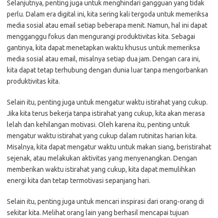
Selanjutnya, penting juga untuk menghindari gangguan yang tidak
perlu. Dalam era digital ini, kita sering kali tergoda untuk memeriksa
media sosial atau email setiap beberapa menit. Namun, hal ini dapat
mengganggu fokus dan mengurangi produktivitas kita. Sebagai
gantinya, kita dapat menetapkan waktu khusus untuk memeriksa
media sosial atau email, misalnya setiap dua jam. Dengan cara ini,
kita dapat tetap terhubung dengan dunia luar tanpa mengorbankan
produktivitas kita.
Selain itu, penting juga untuk mengatur waktu istirahat yang cukup.
Jika kita terus bekerja tanpa istirahat yang cukup, kita akan merasa
lelah dan kehilangan motivasi. Oleh karena itu, penting untuk
mengatur waktu istirahat yang cukup dalam rutinitas harian kita.
Misalnya, kita dapat mengatur waktu untuk makan siang, beristirahat
sejenak, atau melakukan aktivitas yang menyenangkan. Dengan
memberikan waktu istirahat yang cukup, kita dapat memulihkan
energi kita dan tetap termotivasi sepanjang hari.
Selain itu, penting juga untuk mencari inspirasi dari orang-orang di
sekitar kita. Melihat orang lain yang berhasil mencapai tujuan