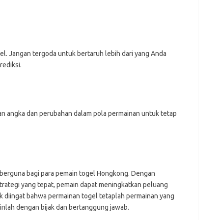
el. Jangan tergoda untuk bertaruh lebih dari yang Anda
ediksi.
ran angka dan perubahan dalam pola permainan untuk tetap
t berguna bagi para pemain togel Hongkong. Dengan
ategi yang tepat, pemain dapat meningkatkan peluang
 diingat bahwa permainan togel tetaplah permainan yang
inlah dengan bijak dan bertanggung jawab.