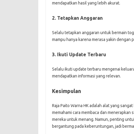
mendapatkan hasil yang lebih akurat.
2. Tetapkan Anggaran
Selalu tetapkan anggaran untuk bermain tog
mampu hanya karena merasa yakin dengan pr
3. Ikuti Update Terbaru
Selalu ikuti update terbaru mengenai kelua
mendapatkan informasi yang relevan.
Kesimpulan
Raja Paito Warna HK adalah alat yang sanga
memahami cara membaca dan menerapkan str
mereka untuk menang. Namun, penting untuk
bergantung pada keberuntungan, jadi berma