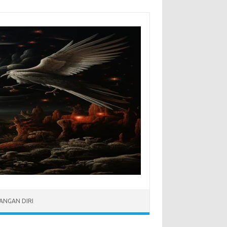
NGAN DIRI