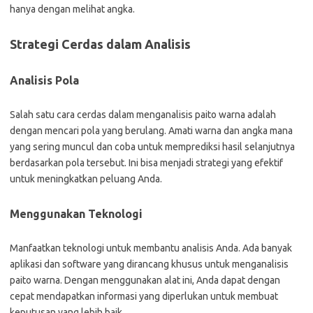
hanya dengan melihat angka.
Strategi Cerdas dalam Analisis
Analisis Pola
Salah satu cara cerdas dalam menganalisis paito warna adalah
dengan mencari pola yang berulang. Amati warna dan angka mana
yang sering muncul dan coba untuk memprediksi hasil selanjutnya
berdasarkan pola tersebut. Ini bisa menjadi strategi yang efektif
untuk meningkatkan peluang Anda.
Menggunakan Teknologi
Manfaatkan teknologi untuk membantu analisis Anda. Ada banyak
aplikasi dan software yang dirancang khusus untuk menganalisis
paito warna. Dengan menggunakan alat ini, Anda dapat dengan
cepat mendapatkan informasi yang diperlukan untuk membuat
keputusan yang lebih baik.