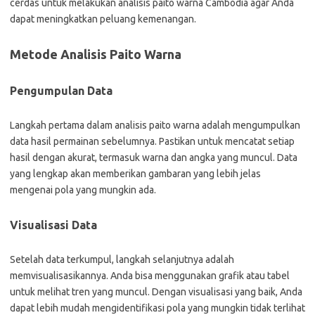
cerdas untuk melakukan analisis paito warna Cambodia agar Anda
dapat meningkatkan peluang kemenangan.
Metode Analisis Paito Warna
Pengumpulan Data
Langkah pertama dalam analisis paito warna adalah mengumpulkan
data hasil permainan sebelumnya. Pastikan untuk mencatat setiap
hasil dengan akurat, termasuk warna dan angka yang muncul. Data
yang lengkap akan memberikan gambaran yang lebih jelas
mengenai pola yang mungkin ada.
Visualisasi Data
Setelah data terkumpul, langkah selanjutnya adalah
memvisualisasikannya. Anda bisa menggunakan grafik atau tabel
untuk melihat tren yang muncul. Dengan visualisasi yang baik, Anda
dapat lebih mudah mengidentifikasi pola yang mungkin tidak terlihat