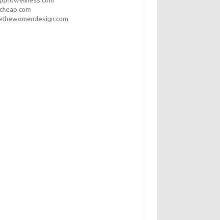
opprowellness.com
pcheap.com
ethewomendesign.com