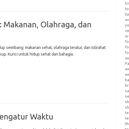
tc
to
tu
wo
: Makanan, Olahraga, dan
yo
z
w-
fo
fo
up seimbang: makanan sehat, olahraga teratur, dan istirahat
fo
kup. Kunci untuk hidup sehat dan bahagia.
au
Pa
a
a
b
b
sa
s
sh
sl
te
Mengatur Waktu
te
th