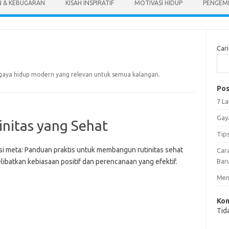
N & KEBUGARAN
KISAH INSPIRATIF
MOTIVASI HIDUP
PENGEM
Cari
 gaya hidup modern yang relevan untuk semua kalangan.
Pos
7 L
Gay
nitas yang Sehat
Tip
si meta: Panduan praktis untuk membangun rutinitas sehat
Car
libatkan kebiasaan positif dan perencanaan yang efektif.
Bar
Meng
Kom
Tid