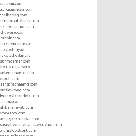
vselakui.com
uchkasimedia.com
nnellracing.com
lfriveroutfitters.com
uzhieducation.com
eckoware.com
rabbit.com
rexcalendar.my.id
rexcost.my.id
rexcracked.my.id
stinmgarner.com
ito HK Raja Paito
winterromance.com
wppgh.com
asantpradhanmd.com
ronislawmag.com
lvemoslacandela.com
easabia.com
akiba-enayati.com
othsearch.com
achingadcreative.com
xasnativeamericanlawsection.com
efemalepatient.com