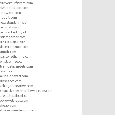
lfriveroutfitters.com
uzhieducation.com
eckoware.com
rabbit.com
rexcalendar.my.id
rexcost.my.id
rexcracked.my.id
stinmgarner.com
ito HK Raja Paito
winterromance.com
wppgh.com
asantpradhanmd.com
ronislawmag.com
lvemoslacandela.com
easabia.com
akiba-enayati.com
othsearch.com
achingadcreative.com
xasnativeamericanlawsection.com
efemalepatient.com
opprowellness.com
pcheap.com
ethewomendesign.com