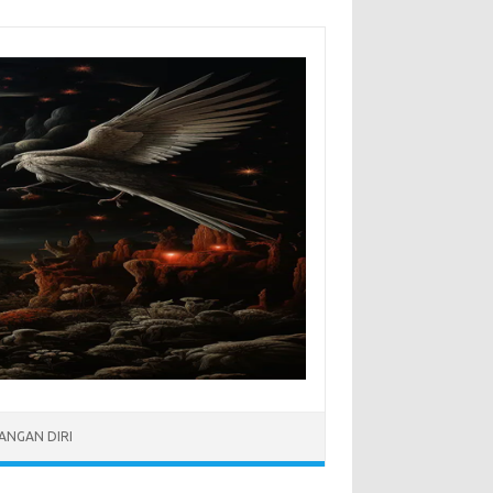
NGAN DIRI