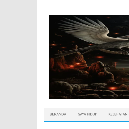
Skip
to
content
BERANDA
GAYA HIDUP
KESEHATAN