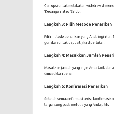
Cari opsi untuk melakukan withdraw di menu 
‘Keuangan’ atau ‘Saldo’.
Langkah 3: Pilih Metode Penarikan
Pilih metode penarikan yang Anda inginkan
gunakan untuk deposit, jika diperlukan.
Langkah 4: Masukkan Jumlah Penar
Masukkan jumlah yang ingin Anda tarik dari
dimasukkan benar.
Langkah 5: Konfirmasi Penarikan
Setelah semua informasi terisi, konfirmasi
tergantung pada metode yang Anda pilih.