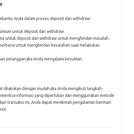
w
embantu Anda dalam proses deposit dan withdraw:
simum untuk deposit dan withdraw.
 untuk deposit dan withdraw untuk menghindari masalah.
iperbarui untuk menghindari kesalahan saat melakukan
n pelanggan jika Anda mengalami kesulitan.
at dilakukan dengan mudah jika Anda mengikuti langkah-
 memeriksa informasi yang diperlukan dan menggunakan metode
an transaksi ini, Anda dapat menikmati pengalaman bermain
ize.