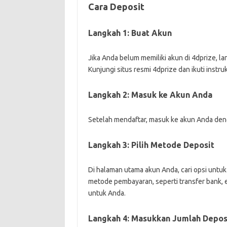
Cara Deposit
Langkah 1: Buat Akun
Jika Anda belum memiliki akun di 4dprize, l
Kunjungi situs resmi 4dprize dan ikuti instru
Langkah 2: Masuk ke Akun Anda
Setelah mendaftar, masuk ke akun Anda de
Langkah 3: Pilih Metode Deposit
Di halaman utama akun Anda, cari opsi unt
metode pembayaran, seperti transfer bank, e-
untuk Anda.
Langkah 4: Masukkan Jumlah Depos