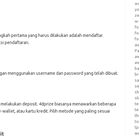
wo
yo
z
w-
fo
fo
angkah pertama yang harus dilakukan adalah mendaftar.
fo
ksi pendaftaran.
au
Pa
a
a
b
ngan menggunakan username dan password yang telah dibuat.
b
sa
s
sh
sl
te
uk melakukan deposit. 4dprize biasanya menawarkan beberapa
te
wallet, atau kartu kredit. Pilih metode yang paling sesuai
th
t
t
w
it